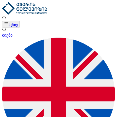
მენიუ
ძიება