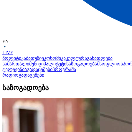
EN
LIVE
პოლიტიკა
ბათუმი
ეკონომიკა
კულტურა
განათლება
სამართალი
მუნიციპალიტეტი
საზოგადოება
მსოფლიო
სპო
ტელევიზია
გადაცემები
პროგრამა
რადიო
გადაცემები
საზოგადოება