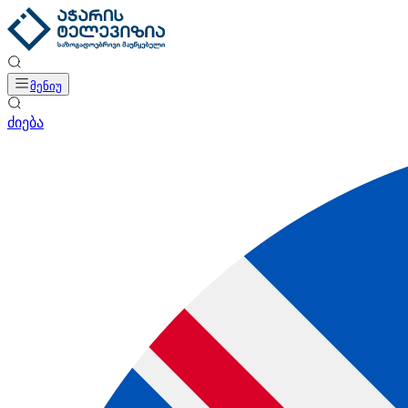
მენიუ
ძიება