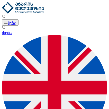
მენიუ
ძიება