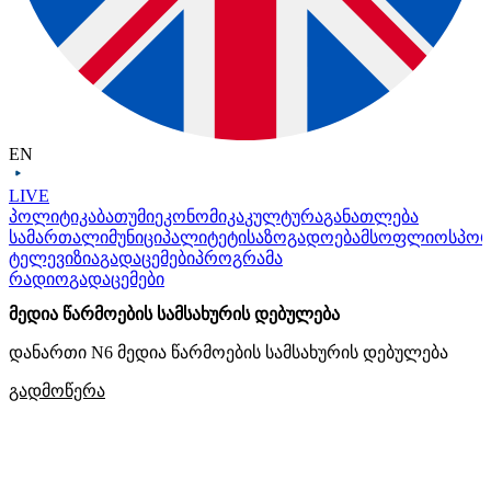
EN
LIVE
პოლიტიკა
ბათუმი
ეკონომიკა
კულტურა
განათლება
სამართალი
მუნიციპალიტეტი
საზოგადოება
მსოფლიო
სპო
ტელევიზია
გადაცემები
პროგრამა
რადიო
გადაცემები
მედია წარმოების სამსახურის დებულება
დანართი N6 მედია წარმოების სამსახურის დებულება
გადმოწერა