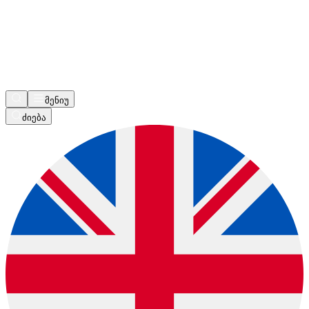
მენიუ
ძიება