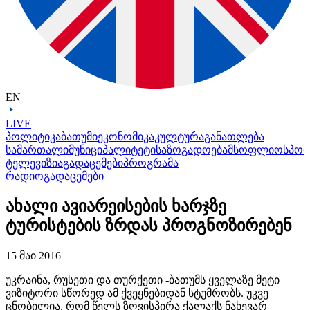
EN
LIVE
პოლიტიკა
ბათუმი
ეკონომიკა
კულტურა
განათლება
სამართალი
მუნიციპალიტეტი
საზოგადოება
მსოფლიო
სპო
ტელევიზია
გადაცემები
პროგრამა
რადიო
გადაცემები
ახალი ავიარეისების ხარჯზე
ტურისტების ზრდას პროგნოზირებენ
15 მაი 2016
უკრაინა, რუსეთი და თურქეთი -ბათუმს ყველაზე მეტი
ვიზიტორი სწორედ ამ ქვეყნებიდან სტუმრობს. უკვე
ცნობილია, რომ წელს ზღვისპირა ქალაქს ნახევარ