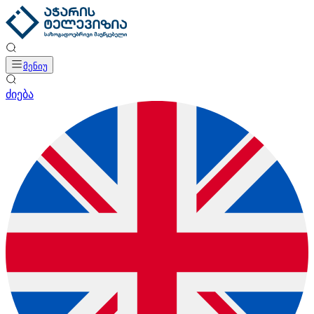
მენიუ
ძიება