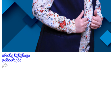
ირინე წუწუნავა
გაზიარება