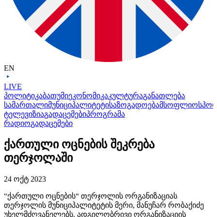
EN
LIVE
პოლიტიკა
ბათუმი
ეკონომიკა
კულტურა
განათლება
სამართალი
მუნიციპალიტეტი
საზოგადოება
მსოფლიო
სპო
ტელევიზია
გადაცემები
პროგრამა
რადიო
გადაცემები
ქართული ოცნების შეკრება
თერჯოლაში
24 ოქტ 2023
“ქართული ოცნების“ თერჯოლის ორგანიზაციას
თერჯოლის მუნიციპალიტეტის მერი, მანუჩარ რობაქიძე
უხელმძღვანელებს. ადგილობრივი ორგანიზაციის