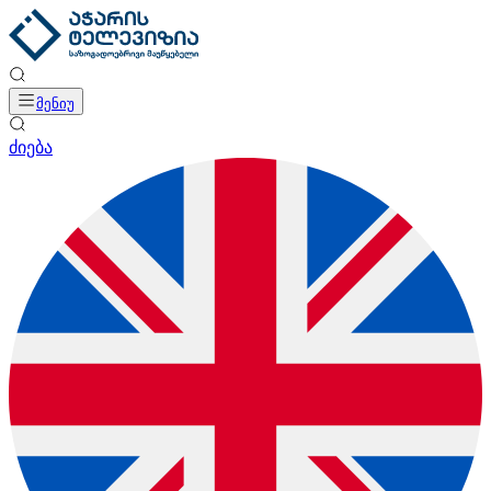
მენიუ
ძიება