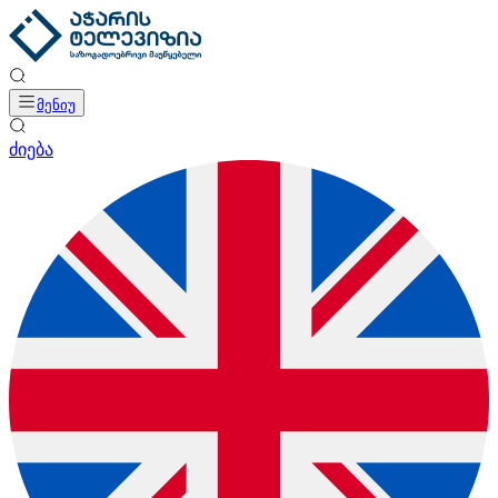
მენიუ
ძიება