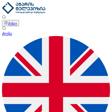
მენიუ
ძიება