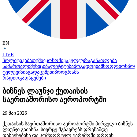
EN
LIVE
პოლიტიკა
ბათუმი
ეკონომიკა
კულტურა
განათლება
სამართალი
მუნიციპალიტეტი
საზოგადოება
მსოფლიო
სპო
ტელევიზია
გადაცემები
პროგრამა
რადიო
გადაცემები
ბიზნეს ლაუნჯი ქუთაისის
საერთაშორისო აეროპორტში
29 მაი 2026
ქუთაისის საერთაშორისო აეროპორტში პირველი ბიზნეს
ლაუნჯი გაიხსნა. სივრცე მგზავრებს ფრენამდე
დასვენებისა და კომფორტულ გარემოში დროის