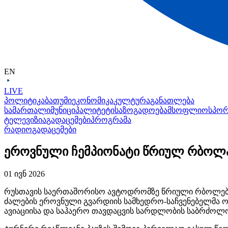
EN
LIVE
პოლიტიკა
ბათუმი
ეკონომიკა
კულტურა
განათლება
სამართალი
მუნიციპალიტეტი
საზოგადოება
მსოფლიო
სპო
ტელევიზია
გადაცემები
პროგრამა
რადიო
გადაცემები
ეროვნული ჩემპიონატი წრიულ რბოლ
01 ივნ 2026
რუსთავის საერთაშორისო ავტოდრომზე წრიული რბოლების
ძალების ეროვნული გვარდიის
სამხედრო-საჩვენებელმა
ო
ავიაციისა და საჰაერო თავდაცვის სარდლობის საბრძოლო