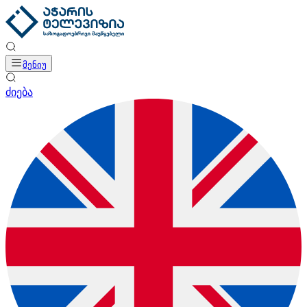
მენიუ
ძიება