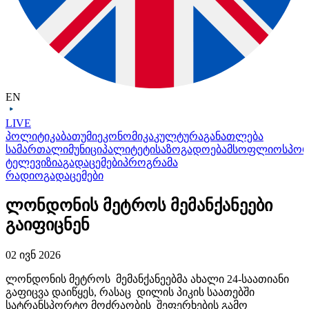
EN
LIVE
პოლიტიკა
ბათუმი
ეკონომიკა
კულტურა
განათლება
სამართალი
მუნიციპალიტეტი
საზოგადოება
მსოფლიო
სპო
ტელევიზია
გადაცემები
პროგრამა
რადიო
გადაცემები
ლონდონის მეტროს მემანქანეები
გაიფიცნენ
02 ივნ 2026
ლონდონის მეტროს
მემანქანეებმა
ახალი 24-საათიანი
გაფიცვა დაიწყეს, რასაც დილის პიკის საათებში
სატრანსპორტო მოძრაობის შეფერხების გამო