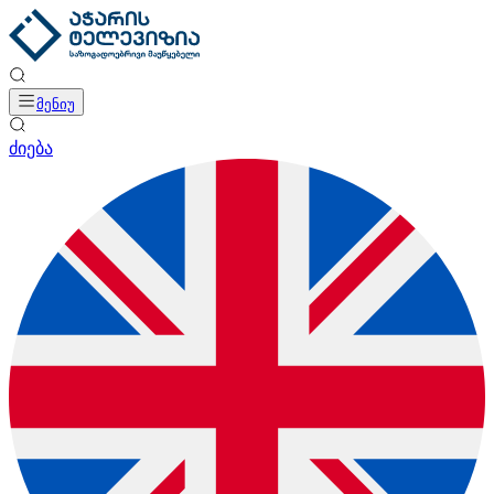
მენიუ
ძიება