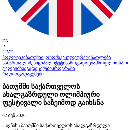
EN
LIVE
პოლიტიკა
ბათუმი
ეკონომიკა
კულტურა
განათლება
სამართალი
მუნიციპალიტეტი
საზოგადოება
მსოფლიო
სპო
ტელევიზია
გადაცემები
პროგრამა
რადიო
გადაცემები
ბათუმში საქართველოს
ახალგაზრდული ოლიმპიური
ფესტივალი საზეიმოდ გაიხსნა
02 ივნ 2026
2 ივნისს ბათუმში საქართველოს ახალგაზრდული