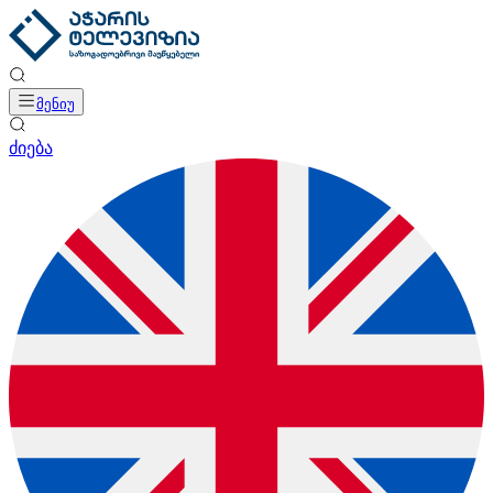
მენიუ
ძიება