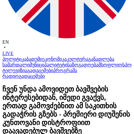
EN
LIVE
პოლიტიკა
ბათუმი
ეკონომიკა
კულტურა
განათლება
სამართალი
მუნიციპალიტეტი
საზოგადოება
მსოფლიო
სპო
ტელევიზია
გადაცემები
პროგრამა
რადიო
გადაცემები
ჩვენ უნდა ამოვიდეთ ბავშვების
ინტერესებიდან, იმედი გვაქვს,
ერთად გამოვძებნით ამ საკითხის
გადაჭრის გზებს - პრემიერი დიუშენის
კუნთოვანი დისტროფიით
დაავადებულ ბავშვებზე