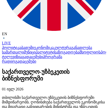
EN
LIVE
პოლიტიკა
ბათუმი
ეკონომიკა
კულტურა
განათლება
სამართალი
მუნიციპალიტეტი
საზოგადოება
მსოფლიო
სპო
ტელევიზია
გადაცემები
პროგრამა
რადიო
გადაცემები
საქართველო-უზბეკეთის
ბიზნესფორუმი
01 ივლ 2026
თბილისში
საქართველო-უზბეკეთის
ბიზნესფორუმი
მიმდინარეობს. ღონისძიება საქართველოს ეკონომიკისა
და მდგრადი განვითარების მინისტრმა და უზბეკეთის