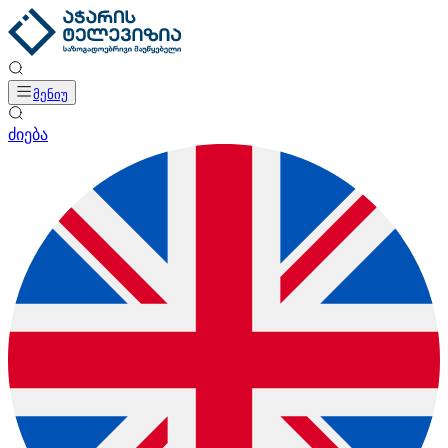
მენიუ
ძიება