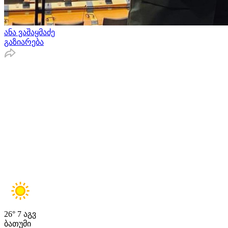
ანა ვაშაყმაძე
გაზიარება
26°
7 აგვ
ბათუმი