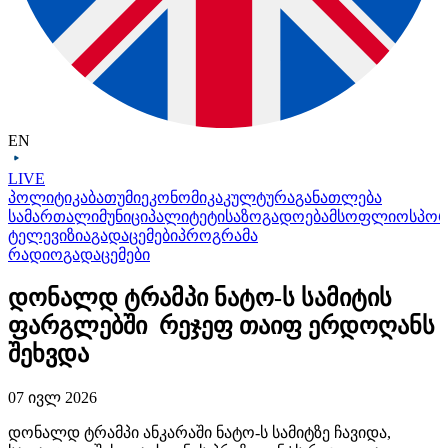
EN
LIVE
პოლიტიკა
ბათუმი
ეკონომიკა
კულტურა
განათლება
სამართალი
მუნიციპალიტეტი
საზოგადოება
მსოფლიო
სპო
ტელევიზია
გადაცემები
პროგრამა
რადიო
გადაცემები
დონალდ ტრამპი ნატო-ს სამიტის
ფარგლებში რეჯეფ თაიფ ერდოღანს
შეხვდა
07 ივლ 2026
დონალდ ტრამპი ანკარაში ნატო-ს სამიტზე ჩავიდა,