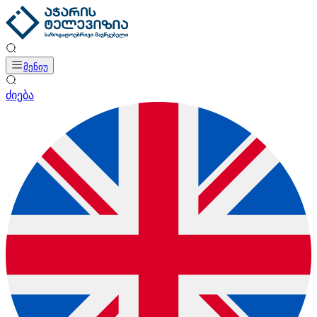
მენიუ
ძიება