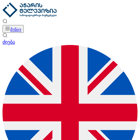
მენიუ
ძიება