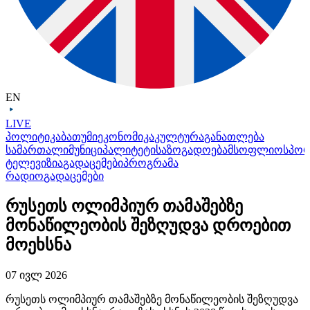
EN
LIVE
პოლიტიკა
ბათუმი
ეკონომიკა
კულტურა
განათლება
სამართალი
მუნიციპალიტეტი
საზოგადოება
მსოფლიო
სპო
ტელევიზია
გადაცემები
პროგრამა
რადიო
გადაცემები
რუსეთს ოლიმპიურ თამაშებზე
მონაწილეობის შეზღუდვა დროებით
მოეხსნა
07 ივლ 2026
რუსეთს ოლიმპიურ თამაშებზე მონაწილეობის შეზღუდვა