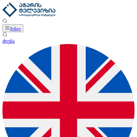
მენიუ
ძიება