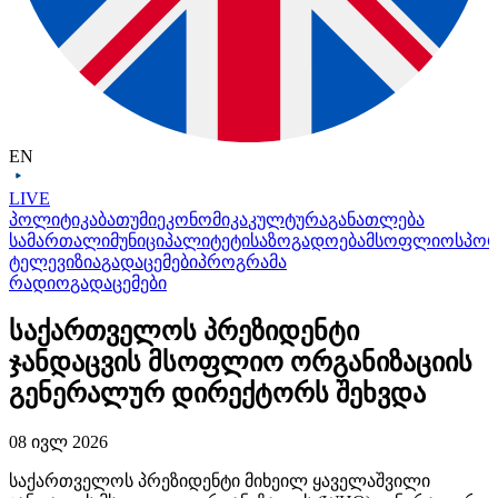
EN
LIVE
პოლიტიკა
ბათუმი
ეკონომიკა
კულტურა
განათლება
სამართალი
მუნიციპალიტეტი
საზოგადოება
მსოფლიო
სპო
ტელევიზია
გადაცემები
პროგრამა
რადიო
გადაცემები
საქართველოს პრეზიდენტი
ჯანდაცვის მსოფლიო ორგანიზაციის
გენერალურ დირექტორს შეხვდა
08 ივლ 2026
საქართველოს პრეზიდენტი მიხეილ ყაველაშვილი