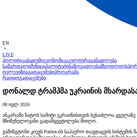
EN
LIVE
პოლიტიკა
ბათუმი
ეკონომიკა
კულტურა
განათლება
სამართალი
მუნიციპალიტეტი
საზოგადოება
მსოფლიო
სპო
ტელევიზია
გადაცემები
პროგრამა
რადიო
გადაცემები
დონალდ ტრამპმა უკრაინის მხარდასა
08 ივლ 2026
ანკარაში ნატოს სამიტი უკრაინისთვის
სესაძლოა
ყველაზე 
მნიშვნელოვანი გადაწყვეტილება მიიღო.
ვაშინგტონი კიევს
Patriot-ის
საჰაერო თავდაცვის სისტემის 