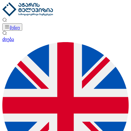
მენიუ
ძიება