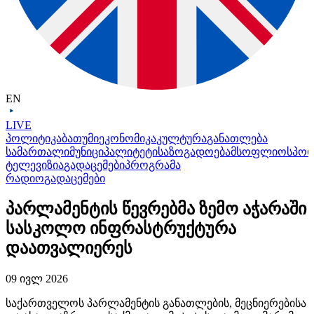
EN
LIVE
პოლიტიკა
ბათუმი
ეკონომიკა
კულტურა
განათლება
სამართალი
მუნიციპალიტეტი
საზოგადოება
მსოფლიო
სპო
ტელევიზია
გადაცემები
პროგრამა
რადიო
გადაცემები
პარლამენტის წევრებმა ზემო აჭარაში
სასკოლო ინფრასტრუქტურა
დაათვალიერეს
09 ივლ 2026
საქართველოს პარლამენტის განათლების, მეცნიერებისა