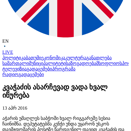
EN
LIVE
პოლიტიკა
ბათუმი
ეკონომიკა
კულტურა
განათლება
სამართალი
მუნიციპალიტეტი
საზოგადოება
მსოფლიო
სპო
ტელევიზია
გადაცემები
პროგრამა
რადიო
გადაცემები
კვაჭაძის ასარჩევად ვადა ხვალ
იწურება
13 აპრ 2016
აჭარის უმაღლეს საბჭოში ხვალ რიგგარეშე სესია
ჩაინიშნა. დეპუტატებმა კენჭი უნდა უყარონ უსკოს
თავმჯდომარის პოსტზე წარდგენილ დავით კვაჭაძის და