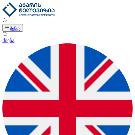
მენიუ
ძიება