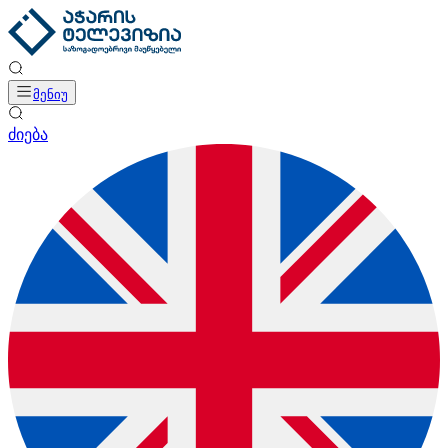
მენიუ
ძიება