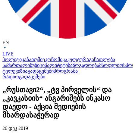
EN
LIVE
პოლიტიკა
ბათუმი
ეკონომიკა
კულტურა
განათლება
სამართალი
მუნიციპალიტეტი
საზოგადოება
მსოფლიო
სპო
ტელევიზია
გადაცემები
პროგრამა
რადიო
გადაცემები
„რუსთავი2“, „ტვ პირველის“ და
„კავკასიის“ ანგარიშებს ინკასო
დაედო - აქცია მედიების
მხარდასაჭერად
26 დეკ 2019