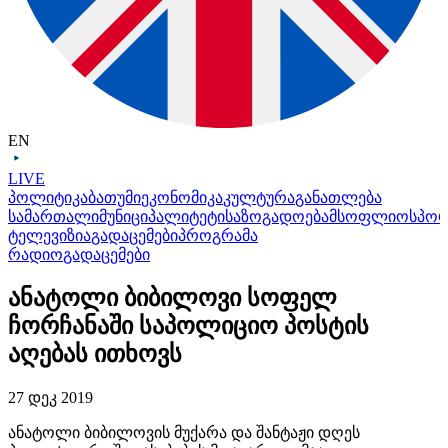
EN
LIVE
პოლიტიკა
ბათუმი
ეკონომიკა
კულტურა
განათლება
სამართალი
მუნიციპალიტეტი
საზოგადოება
მსოფლიო
სპო
ტელევიზია
გადაცემები
პროგრამა
რადიო
გადაცემები
ანატოლი ბიბილოვი სოფელ
ჩორჩანაში საპოლიციო პოსტის
აღებას ითხოვს
27 დეკ 2019
ანატოლი ბიბილოვის მუქარა და შანტაჟი დღეს