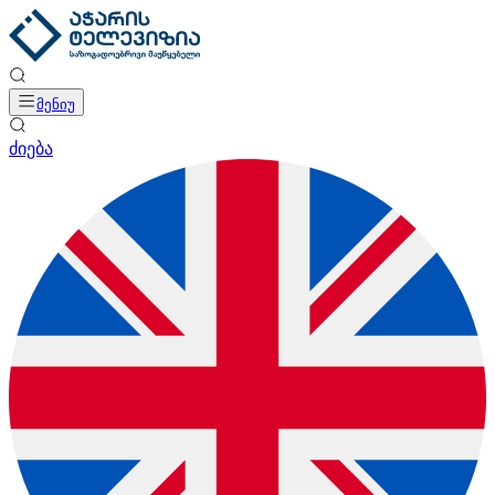
მენიუ
ძიება