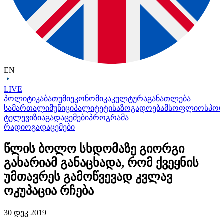
EN
LIVE
პოლიტიკა
ბათუმი
ეკონომიკა
კულტურა
განათლება
სამართალი
მუნიციპალიტეტი
საზოგადოება
მსოფლიო
სპო
ტელევიზია
გადაცემები
პროგრამა
რადიო
გადაცემები
წლის ბოლო სხდომაზე გიორგი
გახარიამ განაცხადა, რომ ქვეყნის
უმთავრეს გამოწვევად კვლავ
ოკუპაცია რჩება
30 დეკ 2019