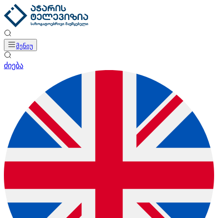
მენიუ
ძიება