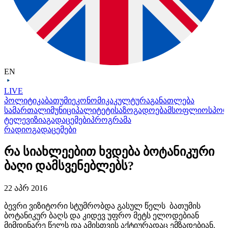
EN
LIVE
პოლიტიკა
ბათუმი
ეკონომიკა
კულტურა
განათლება
სამართალი
მუნიციპალიტეტი
საზოგადოება
მსოფლიო
სპო
ტელევიზია
გადაცემები
პროგრამა
რადიო
გადაცემები
რა სიახლეებით ხვდება ბოტანიკური
ბაღი დამსვენებლებს?
22 აპრ 2016
ბევრი ვიზიტორი სტუმრობდა გასულ წელს ბათუმის
ბოტანიკურ ბაღს და კიდევ უფრო მეტს ელოდებიან
მიმდინარე წელს და ამისთვის აქტიურადაც ემზადებიან.