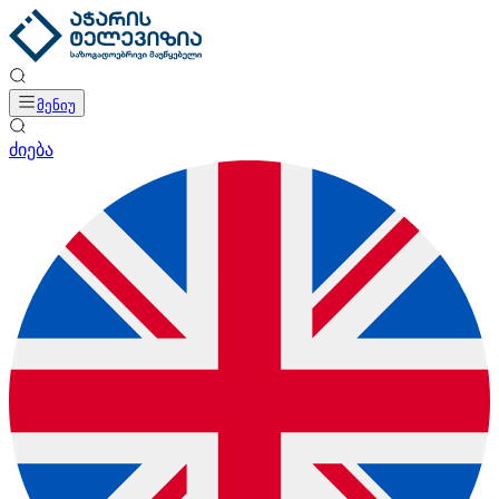
მენიუ
ძიება