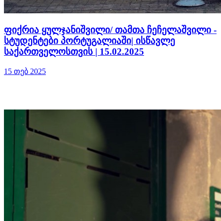
ფიქრია ყულჯანიშვილი/ თამთა ჩეჩელაშვილი -
სტუდენტები პორტუგალიაში| ისწავლე
საქართველოსთვის | 15.02.2025
15 თებ 2025