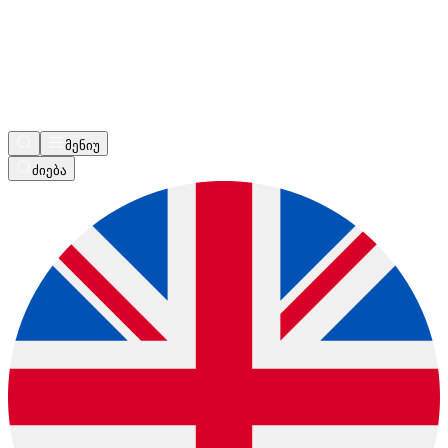
მენიუ
ძიება