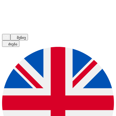
მენიუ
ძიება