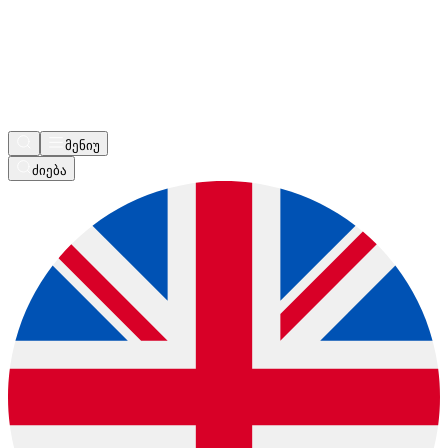
მენიუ
ძიება