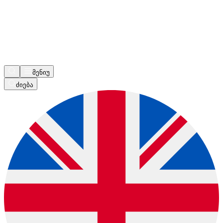
მენიუ
ძიება