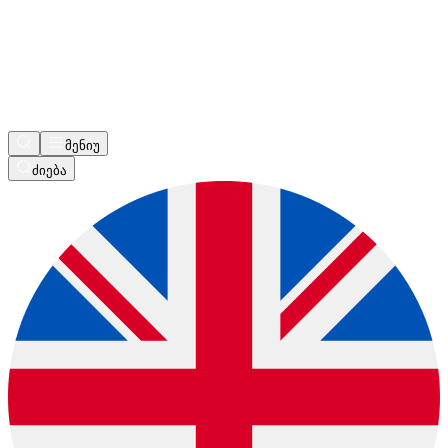
მენიუ
ძიება