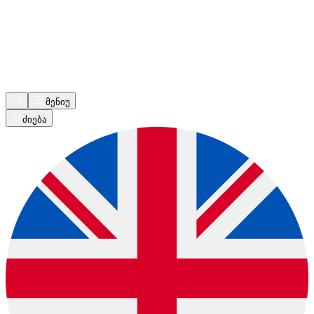
მენიუ
ძიება